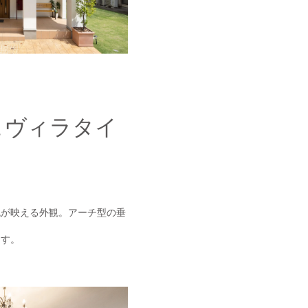
ュヴィラタイ
瓦が映える外観。アーチ型の垂
ます。