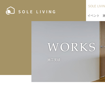
SOLE LIV
イベント
W
O
R
K
S
施
工
実
績