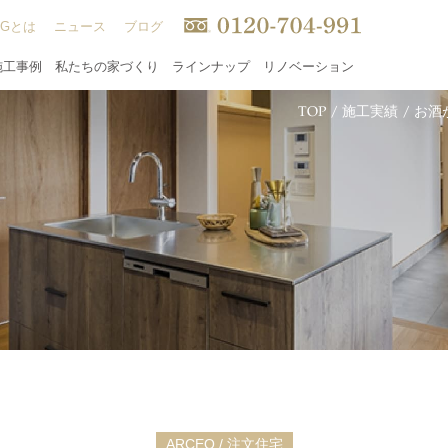
INGとは
ニュース
ブログ
施工事例
私たちの家づくり
ラインナップ
リノベーション
TOP
/
施工実績
/
お酒
ARCEO / 注文住宅