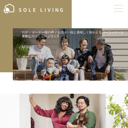
TOP
/
オーナー様の声
/
お酒が一段と美味しく味わえるバーコーナーも
素敵なスパニッシュヴィラ
V
O
I
C
E
オ
ー
ナ
ー
様
の
声