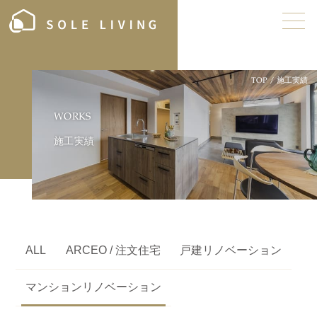
TOP
/
施工実績
W
O
R
K
S
施
工
実
績
ALL
ARCEO / 注文住宅
戸建リノベーション
マンションリノベーション