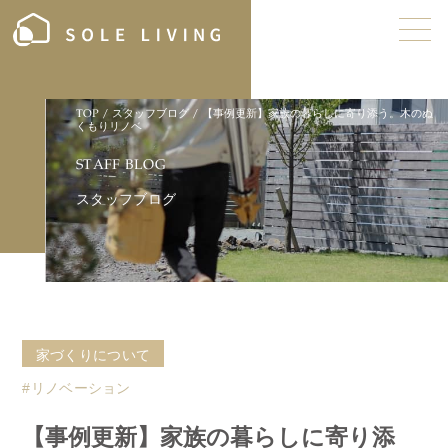
TOP
/
スタッフブログ
/
【事例更新】家族の暮らしに寄り添う。木のぬ
くもりリノベ
S
T
A
F
F
B
L
O
G
ス
タ
ッ
フ
ブ
ロ
グ
家づくりについて
#リノベーション
【事例更新】家族の暮らしに寄り添