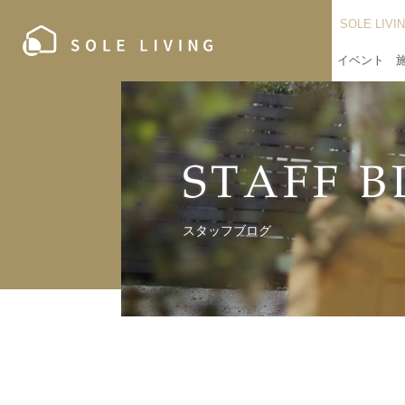
SOLE LIV
イベント
S
T
A
F
F
B
ス
タ
ッ
フ
ブ
ロ
グ