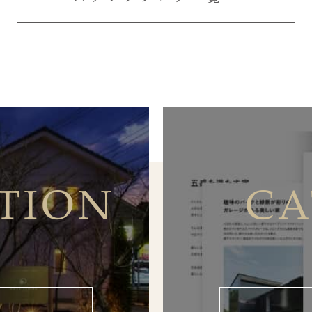
TION
CA