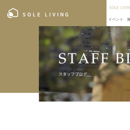
SOLE LIV
イベント
S
T
A
F
F
B
ス
タ
ッ
フ
ブ
ロ
グ