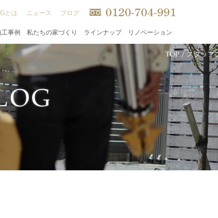
INGとは
ニュース
ブログ
施工事例
私たちの家づくり
ラインナップ
リノベーション
TOP
/
スタッフ
L
O
G